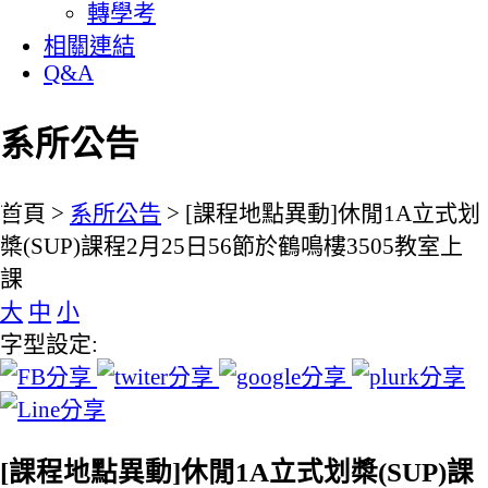
轉學考
相關連結
Q&A
系所公告
:::
首頁 >
系所公告
> [課程地點異動]休閒1A立式划
槳(SUP)課程2月25日56節於鶴鳴樓3505教室上
課
大
中
小
字型設定:
[課程地點異動]休閒1A立式划槳(SUP)課