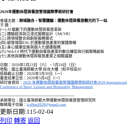
2026年運動休閒與餐旅管理國際學術研討
會
會議主題：
跨域融合 × 智慧體驗：運動休閒與餐旅觀光的下一站
子 題：
(一) AI 驅動下的運動休閒與餐旅革新
(二) 體驗經濟與沉浸式服務設計（AR/VR）
(三) 跨領域整合與創新服務模式
(四) 碳管理與ESG 於運動餐旅產業的實踐策略
(五) 身心健康促進與個人化健康服務
(六) Web3.0 時代下運動與餐旅產業的數位轉型與行銷策略創新
(七) 其他與運動休閒與餐旅產業之相關議題
日期：2026年5月23日（六）、5月24日（日）
地點：國立臺灣師範大學 綜合大樓（和平校區II）
投稿截止日期：2026年3月30日（一）
審查結果公告：2026年5月4日（一）
研討會資訊：
2026 年運動休閒與餐旅管理國際學術研討會2026 International
Conference of Sport, Leisure and Hospitality Management
------------------------------
------------------------------
---
承辦單位：國立臺灣師範大學運動休閒與餐旅管理研究所
聯絡電子信箱：
icslhm2026@gmail.com
更新日期:115-02-04
列印
轉寄
返回