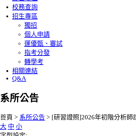
校務查詢
招生專區
獨招
個人申請
運優甄、審試
指考分發
轉學考
相關連結
Q&A
系所公告
:::
首頁 >
系所公告
> [研習證照]2026年初階分
大
中
小
字型設定: