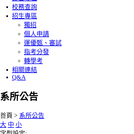
校務查詢
招生專區
獨招
個人申請
運優甄、審試
指考分發
轉學考
相關連結
Q&A
系所公告
:::
首頁 >
系所公告
大
中
小
字型設定: