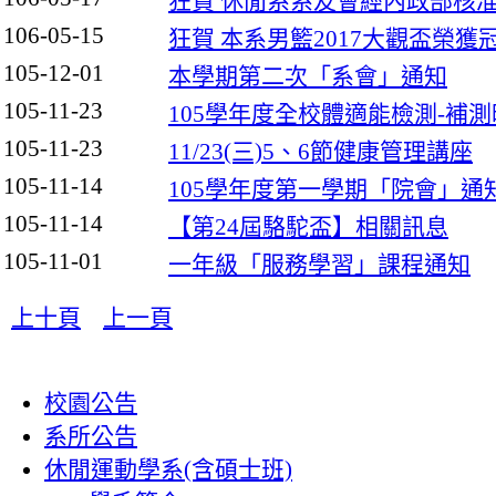
狂賀 休閒系系友會經內政部核
106-05-15
狂賀 本系男籃2017大觀盃榮獲
105-12-01
本學期第二次「系會」通知
105-11-23
105學年度全校體適能檢測-補
105-11-23
11/23(三)5、6節健康管理講座
105-11-14
105學年度第一學期「院會」通
105-11-14
【第24屆駱駝盃】相關訊息
105-11-01
一年級「服務學習」課程通知
上十頁
上一頁
:::
校園公告
系所公告
休閒運動學系(含碩士班)